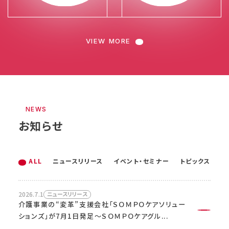
VIEW MORE
NEWS
お知らせ
ALL
ニュースリリース
イベント・セミナー
トピックス
2026.7.1
2026.7.1
2026.1.26
08.19
08.21
ニュースリリース
ニュースリリース
トピックス
2026.6.18
09:30-17:00
イベント・セミナー
2026
（水）
（金）
介護事業の“変革”支援会社「ＳＯＭＰＯケアソリュー
介護事業の“変革”支援会社「ＳＯＭＰＯケアソリュー
「高齢者向け宅配弁当おすすめ23選！口コミや評判
「東京ビッグサイト」で８月19日（水）～8月21日（金）
ションズ」が7月1日発足～ＳＯＭＰＯケアグル...
ションズ」が7月1日発足～ＳＯＭＰＯケアグル...
をもとに徹底比較」にて紹介されました！
9:30~17:00に開催される介護業界日本最...