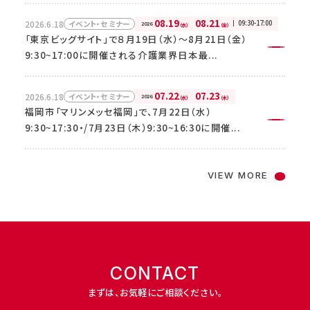
2026.5.26
08.19
08.21
ニュースリリース
2026.6.18
09:30-17:00
イベント・セミナー
07.22
07.23
2026
2026.6.18
イベント・セミナー
（水）
（金）
2026
（水）
（木）
子会社役員人事に関するお知らせ
「東京ビッグサイト」で８月19日（水）～8月21日（金）
福岡市「マリンメッセ福岡」で、7月22日（水）
9:30~17:00に開催される介護業界日本最...
9:30~17:30・/7月23日（木）9:30~16:30に開催...
2026.5.7
ニュースリリース
介護事業の“変革”支援会社「ＳＯＭＰＯケアソリュー
07.22
07.23
2026.6.18
イベント・セミナー
2026
（水）
（木）
ションズ」発足～ＳＯＭＰＯケアグループの経...
福岡市「マリンメッセ福岡」で、7月22日（水）
9:30~17:30・/7月23日（木）9:30~16:30に開催...
VIEW MORE
CONTACT
まずは、お気軽にご相談ください。