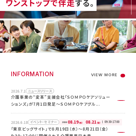
ワンストップで伴走
する。
採用情報
お電話でのお問い合わせ
INFORMATION
受付時間 9:00-18:00（土・日・祝日・年末年始を除
VIEW MORE
く）
2026.7.1
ニュースリリース
0120-93-6707
介護事業の“変革”支援会社「ＳＯＭＰＯケアソリュー
ションズ」が7月1日発足～ＳＯＭＰＯケアグル...
08.19
08.21
2026.6.18
09:30-17:00
イベント・セミナー
2026
（水）
（金）
「東京ビッグサイト」で８月19日（水）～8月21日（金）
メールでのお問い合わせ
9:30~17:00に開催される介護業界日本最...