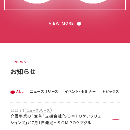
VIEW MORE
NEWS
お知らせ
ALL
ニュースリリース
イベント・セミナー
トピックス
2026.7.1
2026.7.1
2026.1.26
08.19
08.21
ニュースリリース
ニュースリリース
トピックス
2026.6.18
09:30-17:00
イベント・セミナー
2026
（水）
（金）
介護事業の“変革”支援会社「ＳＯＭＰＯケアソリュー
介護事業の“変革”支援会社「ＳＯＭＰＯケアソリュー
「高齢者向け宅配弁当おすすめ23選！口コミや評判
「東京ビッグサイト」で８月19日（水）～8月21日（金）
ションズ」が7月1日発足～ＳＯＭＰＯケアグル...
ションズ」が7月1日発足～ＳＯＭＰＯケアグル...
をもとに徹底比較」にて紹介されました！
9:30~17:00に開催される介護業界日本最...