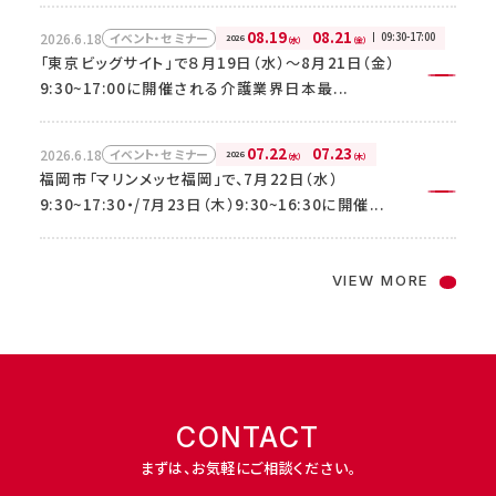
2026.5.26
08.19
08.21
ニュースリリース
2026.6.18
09:30-17:00
イベント・セミナー
07.22
07.23
2026
2026.6.18
イベント・セミナー
（水）
（金）
2026
（水）
（木）
子会社役員人事に関するお知らせ
「東京ビッグサイト」で８月19日（水）～8月21日（金）
福岡市「マリンメッセ福岡」で、7月22日（水）
9:30~17:00に開催される介護業界日本最...
9:30~17:30・/7月23日（木）9:30~16:30に開催...
2026.5.7
ニュースリリース
介護事業の“変革”支援会社「ＳＯＭＰＯケアソリュー
07.22
07.23
2026.6.18
イベント・セミナー
2026
（水）
（木）
ションズ」発足～ＳＯＭＰＯケアグループの経...
福岡市「マリンメッセ福岡」で、7月22日（水）
9:30~17:30・/7月23日（木）9:30~16:30に開催...
VIEW MORE
CONTACT
まずは、お気軽にご相談ください。