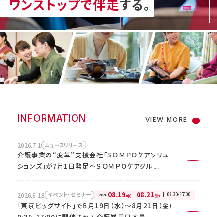
ワンストップで伴走
する。
採用情報
お電話でのお問い合わせ
INFORMATION
受付時間 9:00-18:00（土・日・祝日・年末年始を除
VIEW MORE
く）
2026.7.1
ニュースリリース
0120-93-6707
介護事業の“変革”支援会社「ＳＯＭＰＯケアソリュー
ションズ」が7月1日発足～ＳＯＭＰＯケアグル...
08.19
08.21
2026.6.18
09:30-17:00
イベント・セミナー
2026
（水）
（金）
「東京ビッグサイト」で８月19日（水）～8月21日（金）
メールでのお問い合わせ
9:30~17:00に開催される介護業界日本最...