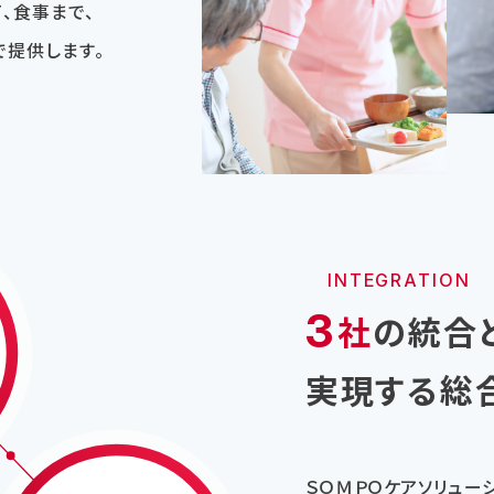
、食事まで、
提供します。
INTEGRATION
3
社
の統合
実現する総
ＳＯＭＰＯケアソリュー