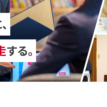
、
走
する。